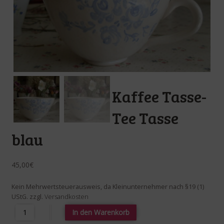
Kaffee Tasse-
Tee Tasse
blau
45,00
€
Kein Mehrwertsteuerausweis, da Kleinunternehmer nach §19 (1)
UStG.
zzgl.
Versandkosten
Kaffee Tasse- Tee Tasse blau Menge
In den Warenkorb