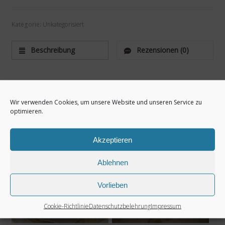
Kategorie:
Unkategorisiert
Beschreibung
Rezensionen (0)
Beschreibung
Wir verwenden Cookies, um unsere Website und unseren Service zu
Diese Tasse wurde handgeformt und Hand bemalt. Sie ist
optimieren.
Spühlmaschinen geeignet.maße: Durchm. 14cm.
Ähnliche Produkte
Akzeptieren
Ablehnen
Vorlieben
Cookie-Richtlinie
Datenschutzbelehrung
Impressum