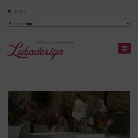
0,00
€
²