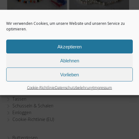
Armband – retro
Kette mit weißen
Wir verwenden Cookies, um unsere Website und unseren Service zu
Keramikperlen
optimieren.
45,00
€
90,00
€
zzgl.
Versandkosten
Akzeptieren
zzgl.
Versandkosten
Ablehnen
Vorlieben
Cookie-Richtlinie
Datenschutzbelehrung
Impressum
Teller
Tassen
Schüsseln & Schalen
Einloggen
Cookie-Richtlinie (EU)
Butterdosen