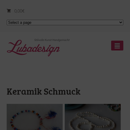
0,00
€
²
Keramik Schmuck