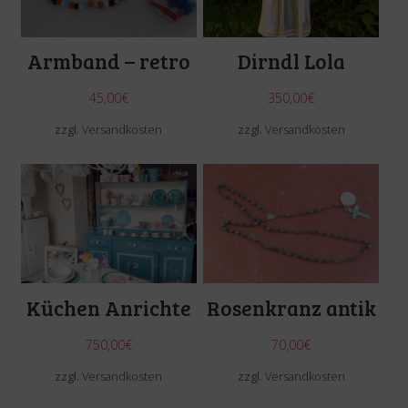
Armband – retro
Dirndl Lola
45,00
€
350,00
€
zzgl.
Versandkosten
zzgl.
Versandkosten
Küchen Anrichte
Rosenkranz antik
750,00
€
70,00
€
zzgl.
Versandkosten
zzgl.
Versandkosten