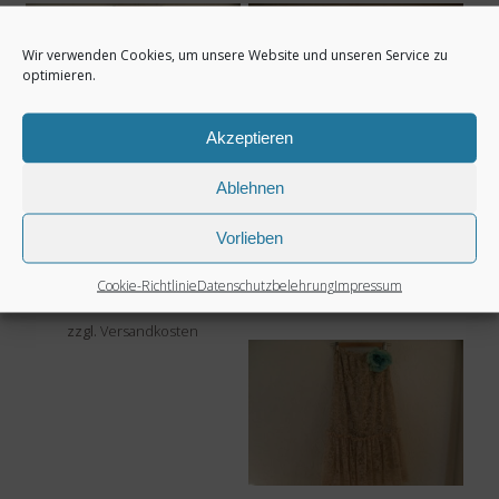
Wir verwenden Cookies, um unsere Website und unseren Service zu
optimieren.
Akzeptieren
Spitzenkleid
Tischdecke Roses
Ablehnen
handgefertigt gr.
handbemalt
Vorlieben
36
65,00
€
Cookie-Richtlinie
Datenschutzbelehrung
Impressum
150,00
€
zzgl.
Versandkosten
zzgl.
Versandkosten