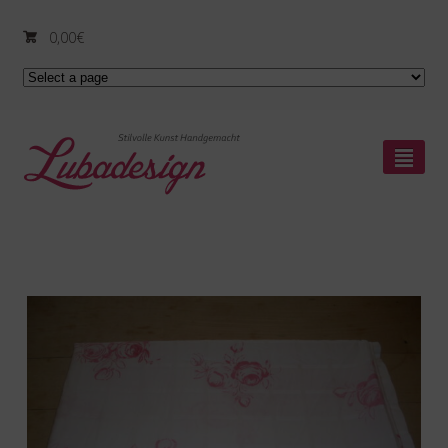
0,00
€
²