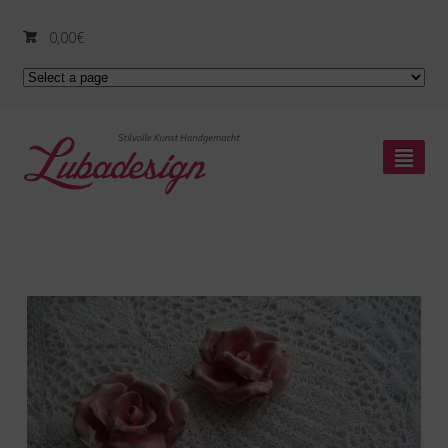
0,00
€
²