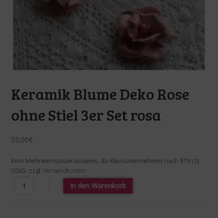
Keramik Blume Deko Rose
ohne Stiel 3er Set rosa
55,00
€
Kein Mehrwertsteuerausweis, da Kleinunternehmer nach §19 (1)
UStG.
zzgl.
Versandkosten
Keramik Blume Deko Rose ohne Stiel 3er Set rosa Menge
In den Warenkorb