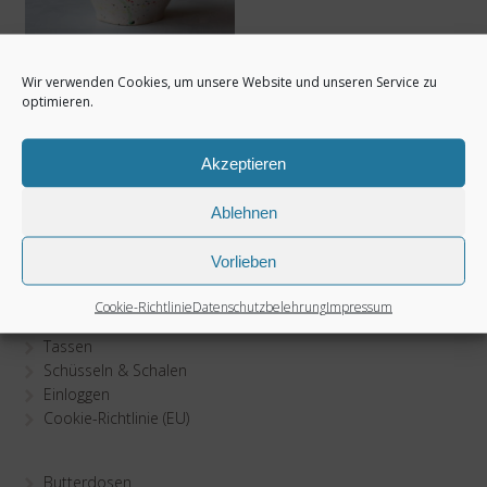
Schüssel – Romeo
Wir verwenden Cookies, um unsere Website und unseren Service zu
Linea
optimieren.
35,00
€
Akzeptieren
zzgl.
Versandkosten
Ablehnen
Vorlieben
Cookie-Richtlinie
Datenschutzbelehrung
Impressum
Teller
Tassen
Schüsseln & Schalen
Einloggen
Cookie-Richtlinie (EU)
Butterdosen