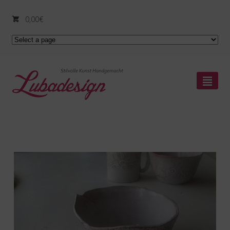
0,00
€
²