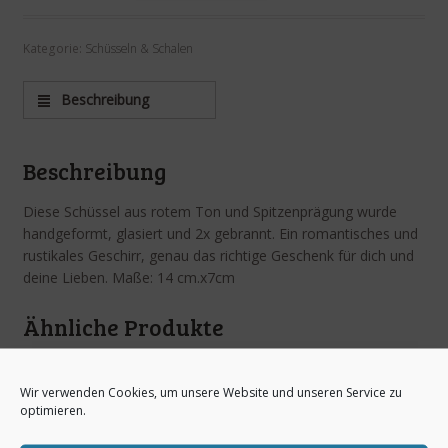
Kategorie:
Schüsseln & Schalen
Beschreibung
Beschreibung
Diese Schüssel aus rotem Ton und Spitzenprägung wurde
handgeformt, glasiert und 2x gebrannt. Ein romantisches und
rustikales Geschirr, genau das richtige Geschenk für dich und
deine Lieben. Maße: 14 cm.x7cm
Ähnliche Produkte
Wir verwenden Cookies, um unsere Website und unseren Service zu
optimieren.