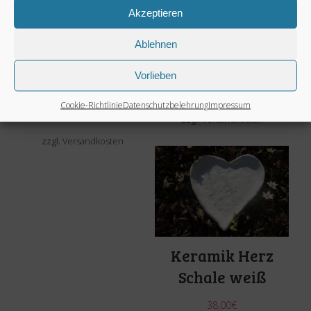
Akzeptieren
Krug und
Schüssel – Romeo
Ablehnen
Schüssel-
Linea
Vorlieben
Rosmarie
35,00
€
Cookie-Richtlinie
Datenschutzbelehrung
Impressum
140,00
€
zzgl.
Versandkosten
zzgl.
Versandkosten
Keramik Herz
Schale weiß
38,00
€