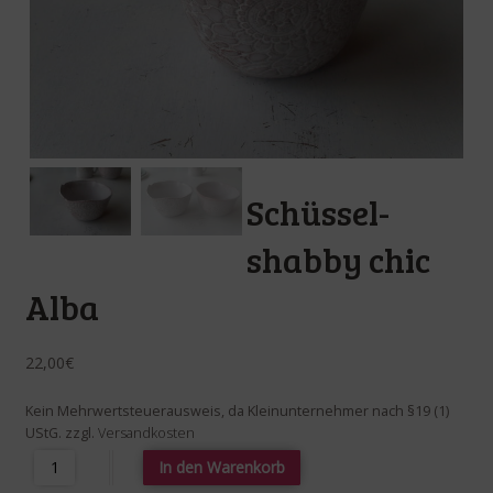
Schüssel-
shabby chic
Alba
22,00
€
Kein Mehrwertsteuerausweis, da Kleinunternehmer nach §19 (1)
UStG.
zzgl.
Versandkosten
Schüssel- shabby chic Alba Menge
In den Warenkorb